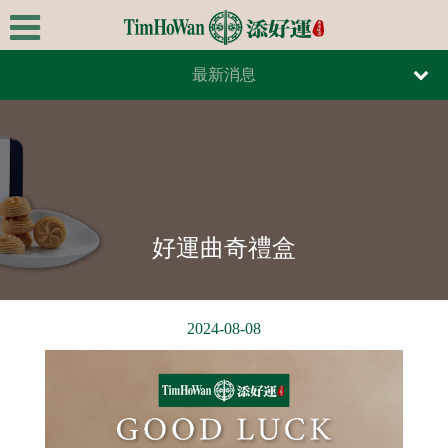
最新消息
首頁
報紙報導
關於我們
雜誌報導
極品美饌
最新消息
好運曲奇禮盒
全台據點
線上訂餐
2024-08-08
線上訂位
連絡我們